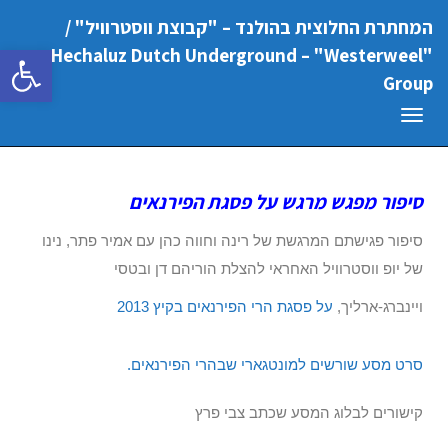
המחתרת החלוצית בהולנד – "קבוצת ווסטרוויל" /
פתח סרגל
"Hechaluz Dutch Underground – "Westerweel
Group
תפריט
סיפור מפגש מרגש על פסגת הפירנאים
סיפור פגישתם המרגשת של רינה וחווה כהן עם אמיר פתר, נינו
של יופ ווסטרוויל האחראי להצלת הוריהם דן ובטסי
ויינברג-ארליך,
על פסגת הרי הפירנאים בקיץ 2013
סרט מסע שורשים למונטגארי שבהרי הפירנאים
.
קישורים לבלוג המסע שכתב צבי פרץ