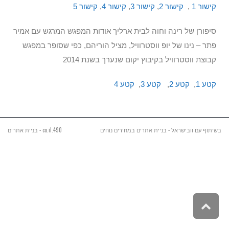
קישור 1
,
קישור 2
,
קישור 3
,
קישור 4
,
קישור 5
סיפורן של רינה וחוה לבית ארליך אודות המפגש המרגש עם אמיר
פתר – נינו של יופ ווסטרוויל, מציל הוריהם, כפי שסופר במפגש
קבוצת ווסטרוויל בקיבוץ יקום שנערך בשנת 2014
קטע 1
,
קטע 2
,
קטע 3
,
קטע 4
בשיתוף עם וובישראל - בניית אתרים במחירים נוחים
490.co.il - בניית אתרים
גלילה