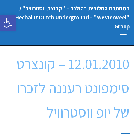
המחתרת החלוצית בהולנד – "קבוצת ווסטרוויל" /
פתח סרגל
"Hechaluz Dutch Underground – "Westerweel
Group
תפריט
12.01.2010 – קונצרט
סימפונט רעננה לזכרו
של יופ ווסטרוויל