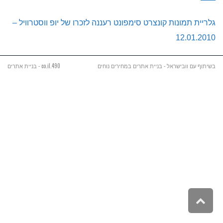
גלריית תמונות קונצרט סימפונט רעננה לזכרו של יופ ווסטרוויל –
12.01.2010
בשיתוף עם וובישראל - בניית אתרים במחירים נוחים
490.co.il - בניית אתרים
גלילה
לראש
העמוד