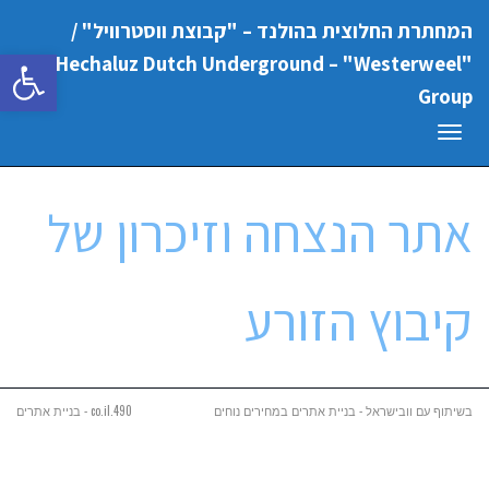
המחתרת החלוצית בהולנד – "קבוצת ווסטרוויל" /
פתח סרגל
"Hechaluz Dutch Underground – "Westerweel
Group
תפריט
אתר הנצחה וזיכרון של
קיבוץ הזורע
בשיתוף עם וובישראל - בניית אתרים במחירים נוחים
490.co.il - בניית אתרים