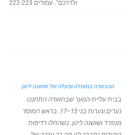
ולדרכם". עמודים 222-223
ההכשרה בחאודה ופעלה של שושנה ליטן
בבית עליית-הנוער שבחאוּדה התחנכו
נערים ונערות בני 15–17. בראש
המוסד
מנפרד ושושנה ליטן. כשהחלו רדיפות
היהודים
נתברר לנו מה רב ערכה של