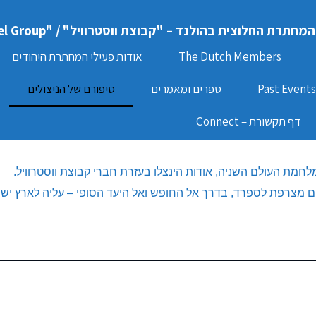
המחתרת החלוצית בהולנד – "קבוצת ווסטרוויל" / "Hechaluz Dutch Underground – "Westerweel Group
The Dutch Members
אודות פעילי המחתרת היהודים
ספרים ומאמרים
סיפורם של הניצולים
דף תקשורת – Connect
לחמת העולם השניה, אודות הינצלו בעזרת חברי קבוצת ווסטרוויל.
רפת לספרד, בדרך אל החופש ואל היעד הסופי – עליה לארץ ישראל. מפגש קבו