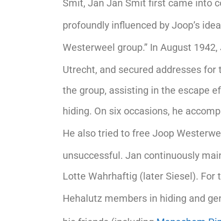
Smit, Jan Jan Smit first came into 
profoundly influenced by Joop’s id
Westerweel group.” In August 1942, 
Utrecht, and secured addresses for 
the group, assisting in the escape 
hiding. On six occasions, he accomp
He also tried to free Joop Westerw
unsuccessful. Jan continuously main
Lotte Wahrhaftig (later Siesel). For
Hehalutz members in hiding and gen