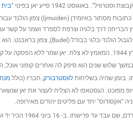
. באוגוסט 1942 סייע יאן בפינוי
"בית 
Loosdrechtsche Rade” ) אוטרכט, והשיג כ
מץ הבריחה דרך בלגיה וצרפת לספרד ושמר על קשר 
ן בראבנט. הוא גם ניסה לשחרר את יופ ווסטרוויל
לאחר שיופ נעצר במרץ 1944. המאמץ לא צלח. יאן שמר ללא
 במשך שלוש שנים הוא סיפק לה ואחרים קופוני אוכל, 
ו. בזמן שהיה בשליחות
לווסטרבורק
, חבריו (כולל
מנחם
יופ מפוכט. הגסטאפו לא הצליח לעצור את יאן שנש
ה "אקסודוס" יחד עם פליטים יהודים מאירופה.
הוא חי כמה שנים בקיבוץ לפני 