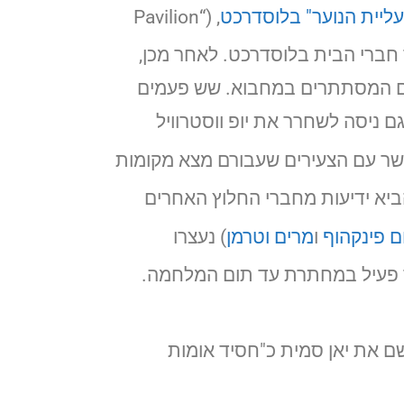
עליית הנוער" בלוסדרכט
, (“Pavilion
תובות מסתור באיומידן (Ijmuiden) צפון הולנד עבור חברי הבית בלוסדרכט. לאחר מכן,
עם המסתתרים במחבוא. שש פעמים
 הפסקה על קשר עם הצעירים שעבורם מצא מקומות
הביא ידיעות מחברי החלוץ האחרים
 פינקהוף
ו
מרים וטרמן
) נעצרו
אר פעיל במחתרת עד תום המלחמה.
שחזר לרוטרדם, שם עבד עד פרישתו. ב- 16 ביוני 1964 הכיר יד ושם את יאן סמית כ"חסיד אומות