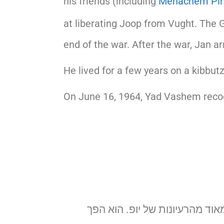
his friends (including
Menachem Pin
at liberating Joop from Vught. The 
end of the war. After the war, Jan a
He lived for a few years on a kibbut
On June 16, 1964, Yad Vashem reco
וד מהרעיונות של יופ. הוא הפך