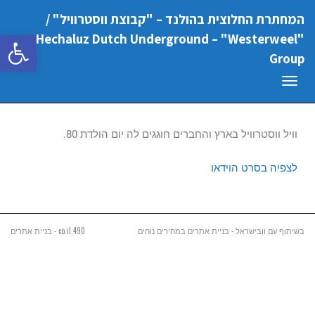
המחתרת החלוצית בהולנד – "קבוצת ווסטרוויל" /
פתח סרגל
"Hechaluz Dutch Underground – "Westerweel
Group
תפריט
וויל ווסטרוויל בארץ והחברים חוגגים לה יום הולדת 80.
לצפיה בסרט הוידאו
בשיתוף עם וובישראל - בניית אתרים במחירים נוחים
490.co.il - בניית אתרים