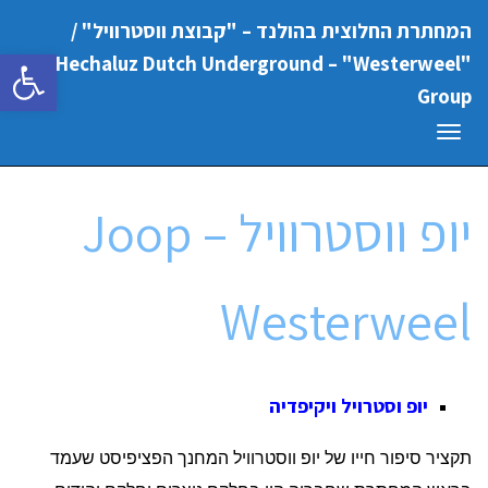
המחתרת החלוצית בהולנד – "קבוצת ווסטרוויל" /
פתח סרגל
"Hechaluz Dutch Underground – "Westerweel
Group
תפריט
יופ ווסטרוויל – Joop
Westerweel
יופ וסטרויל ויקיפדיה
תקציר סיפור חייו של יופ ווסטרוויל המחנך הפציפיסט שעמד