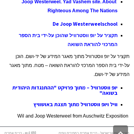
Joop Westerweel. Yad Vashem site. About
Righteous Among The Nations
De Joop Westerweelschool
תקציר על יופ ווסטרוויל שהוכן על-ידי בית הספר
המרכזי להוראת השואה
תקציר על יופ ווסטרוויל מתוך מאגר המידע של יד-ושם. הוכן
על-ידי בית הספר המרכזי להוראת השואה – מטח. מתוך מאגר
המידע של יד-ושם.
יופ ווסטרוויל – מתוך פרויקט "ההתנגדות היהודית
בשואה"
ו
ויל ויופ ווסטרוויל מתוך תצגת באושוויץ
and Joop
Westerweel from
Auschwitz Exposition
Wil
גלילה
בשיתוף עם וובישראל - בניית אתרים במחירים נוחים
490.co.il - בניית אתרים