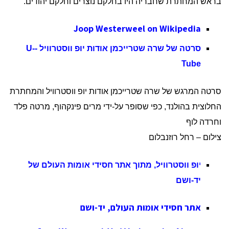
בראש המחתרת שחבריה היו בחלקם נוצרים וחלקם יהודים.
Joop Westerweel on Wikipedia
סרטה של שרה שטרייכמן אודות יופ ווסטרוויל -U-
Tube
סרטה המרגש של שרה שטרייכמן אודות יופ ווסטרוויל והמחתרת
החלוצית בהולנד, כפי שסופר על-ידי מרים פינקהוף, מרטה פלד
וחרדה לוף
צילום – רחל רוזנבלום
י
ופ ווסטרוויל, מתוך אתר חסידי אומות העולם של
יד-ושם
אתר חסידי אומות העולם, יד-ושם