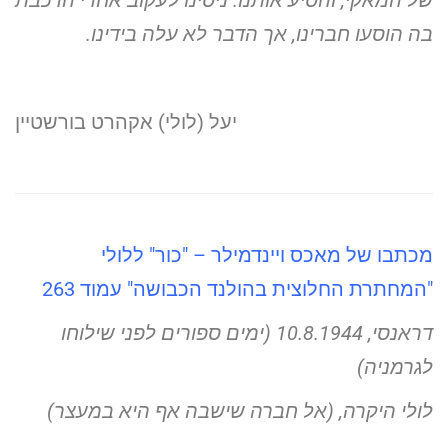
של המאקי, והסיע אותנו. ניסינו לעקוב אחרי הרכבת
בה
הוסעו חברינו, אך הדבר לא עלה בידינו.
יעל (לולי) אקהרט בורשטיין
מכתבו של מאכס ויינדמילר – "כור" ללולי
"המחתרת החלוצית בהולנד הכבושה" עמוד 263
דראנסי, 10.8.1944 (ימים ספורים לפני שילוחו
לגרמניה)
לולי היקרה, (אל חברה שישבה אף היא במעצר)