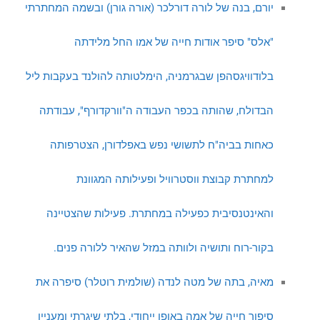
יורם, בנה של לורה דורלכר (אורה גורן) ובשמה המחתרתי
"אלס" סיפר אודות חייה של אמו החל מלידתה
בלודוויגסהפן שבגרמניה, הימלטותה להולנד בעקבות ליל
הבדולח, שהותה בכפר העבודה ה"וורקדורף", עבודתה
כאחות בביה"ח לתשושי נפש באפלדורן, הצטרפותה
למחתרת קבוצת ווסטרוויל ופעילותה המגוונת
והאינטנסיבית כפעילה במחתרת. פעילות שהצטיינה
בקור-רוח ותושיה ולוותה במזל שהאיר ללורה פנים.
מאיה, בתה של מטה לנדה (שולמית רוטלר) סיפרה את
סיפור חייה של אמה באופן ייחודי, בלתי שיגרתי ומעניין