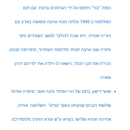
המזל "כור" ניתפס על-ידי הגרמנים ונרצח. עם תום
המלחמה ב-1945 עלתה מטה ארצה ונפגשה בארץ עם
הוריה ואחיה. היא שבה להולנד למשך כשנתיים וחצי
וחזרה שוב ארצה לאחר מלחמת השחרור, התגייסה לצבא,
הכירה את חנן רוטלר, נישאה לו וילדה את ילדיהם דורון
ומאיה.
שושי דישון, בתם של הרי-נפתלי וחנה אשר, סיפרה אודות
שלושת הבנים שנקראו בשם "עזרא". השלושה: אחיה,
אחיינה ועזרא שלישי, נקראו ע"ש עזרא החניך מלוסדרכט