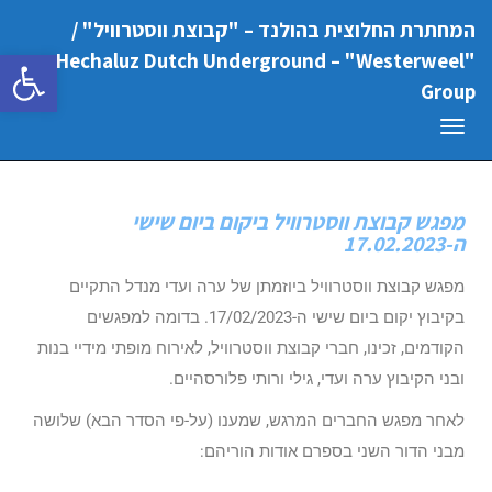
המחתרת החלוצית בהולנד – "קבוצת ווסטרוויל" /
פתח סרגל
"Hechaluz Dutch Underground – "Westerweel
Group
תפריט
מפגש קבוצת ווסטרוויל ביקום ביום שישי
ה-17.02.2023
מפגש קבוצת ווסטרוויל ביוזמתן של ערה ועדי מנדל התקיים
בקיבוץ יקום ביום שישי ה-17/02/2023. בדומה למפגשים
הקודמים, זכינו, חברי קבוצת ווסטרוויל, לאירוח מופתי מידיי בנות
ובני הקיבוץ ערה ועדי, גילי ורותי פלורסהיים.
לאחר מפגש החברים המרגש, שמענו (על-פי הסדר הבא) שלושה
מבני הדור השני בספרם אודות הוריהם: