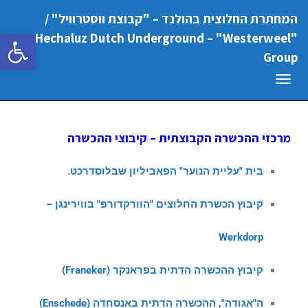
המחתרת החלוצית בהולנד – "קבוצת ווסטרוויל" /
פתח סרגל
"Hechaluz Dutch Underground – "Westerweel
Group
תפריט
מרכזי ההכשרה הקבוצתית – קיבוצי ההכשרה
בית "עליית הנוער" הפאביליון שבלוסדרכט
.
קיבוץ הכשרת החלוצים "הוורקדורפ" בווירינגן –
Werkdorp
קיבוץ ההכשרה הדתית בפראנקר (Franeker)
ה"אגודה", ההכשרה הדתית באנסחדה (Enschede)