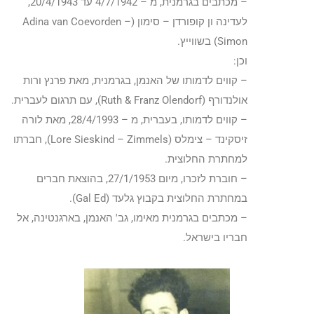
– מכתבים בגרמנית, מ – 4/7/1942 עד 20/4/1943,
לעדינה ון קופורדן – סימון (Adina van Coevorden –
Simon) בשווייץ.
וכן:
– קווים לדמותו של האנמן, בגרמנית, מאת פרנץ ורות
אולנדורף (Ruth & Franz Olendorf), עם תרגום לעברית.
– קווים לדמותו, בעברית, מ – 28/4/1993, מאת לורה
זיסקינד – צימלס (Lore Sieskind – Zimmels), חברתו
למחתרת החלוצית.
– חוברת לזכרו, מיום 27/1/1953, בהוצאת חברים
במחתרת החלוצית בקבוץ גלעד (Gal Ed).
– מכתבים בגרמנית מאימו, גב' האנמן, בארגנטינה, אל
חבריו בישראל.