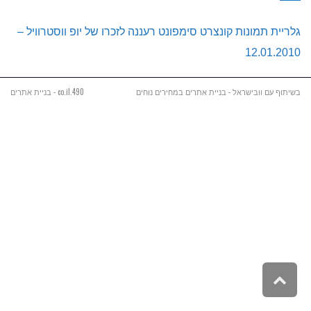
גלריית תמונות קונצרט סימפונט רעננה לזכרו של יופ ווסטרוויל –
12.01.2010
בשיתוף עם וובישראל - בניית אתרים במחירים נוחים
490.co.il - בניית אתרים
גלילה
לראש
העמוד