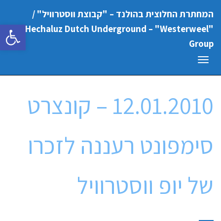
המחתרת החלוצית בהולנד – "קבוצת ווסטרוויל" /
פתח סרגל
"Hechaluz Dutch Underground – "Westerweel
Group
תפריט
12.01.2010 – קונצרט
סימפונט רעננה לזכרו
של יופ ווסטרוויל