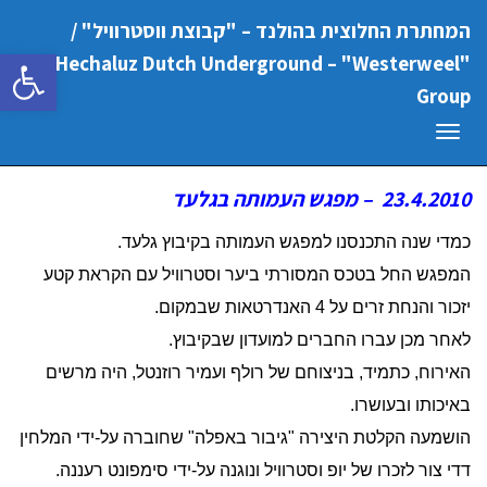
המחתרת החלוצית בהולנד – "קבוצת ווסטרוויל" /
פתח סרגל
"Hechaluz Dutch Underground – "Westerweel
Group
תפריט
23.4.2010 – מפגש העמותה בגלעד
כמדי שנה התכנסנו למפגש העמותה בקיבוץ גלעד.
המפגש החל בטכס המסורתי ביער וסטרוויל עם הקראת קטע
יזכור והנחת זרים על 4 האנדרטאות שבמקום.
לאחר מכן עברו החברים למועדון שבקיבוץ.
האירוח, כתמיד, בניצוחם של רולף ועמיר רוזנטל, היה מרשים
באיכותו ובעושרו.
הושמעה הקלטת היצירה "גיבור באפלה" שחוברה על-ידי המלחין
דדי צור לזכרו של יופ וסטרוויל ונוגנה על-ידי סימפונט רעננה.