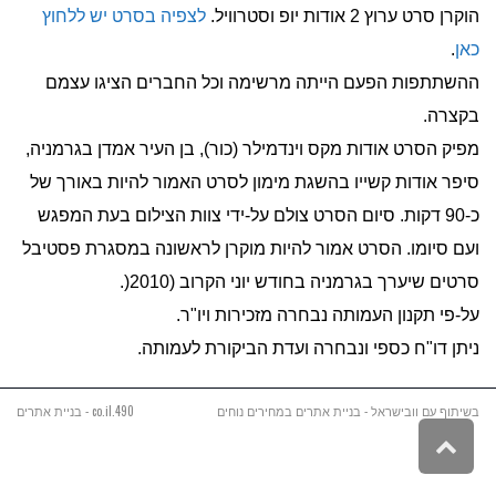
הוקרן סרט ערוץ 2 אודות יופ וסטרוויל.
לצפיה בסרט יש ללחוץ
כאן
.
ההשתתפות הפעם הייתה מרשימה וכל החברים הציגו עצמם
בקצרה.
מפיק הסרט אודות מקס וינדמילר (כור), בן העיר אמדן בגרמניה,
סיפר אודות קשייו בהשגת מימון לסרט האמור להיות באורך של
כ-90 דקות. סיום הסרט צולם על-ידי צוות הצילום בעת המפגש
ועם סיומו. הסרט אמור להיות מוקרן לראשונה במסגרת פסטיבל
סרטים שיערך בגרמניה בחודש יוני הקרוב (2010(.
על-פי תקנון העמותה נבחרה מזכירות ויו"ר.
ניתן דו"ח כספי ונבחרה ועדת הביקורת לעמותה.
בשיתוף עם וובישראל - בניית אתרים במחירים נוחים
490.co.il - בניית אתרים
גלילה
לראש
העמוד